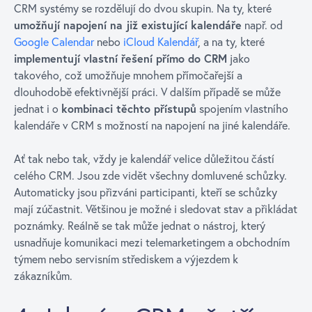
CRM systémy se rozdělují do dvou skupin. Na ty, které
umožňují napojení na již existující kalendáře
např. od
Google Calendar
nebo
iCloud Kalendář
, a na ty, které
implementují vlastní řešení přímo do CRM
jako
takového, což umožňuje mnohem přímočařejší a
dlouhodobě efektivnější práci. V dalším případě se může
jednat i o
kombinaci těchto přístupů
spojením vlastního
kalendáře v CRM s možností na napojení na jiné kalendáře.
Ať tak nebo tak, vždy je kalendář velice důležitou částí
celého CRM. Jsou zde vidět všechny domluvené schůzky.
Automaticky jsou přizváni participanti, kteří se schůzky
mají zúčastnit. Většinou je možné i sledovat stav a přikládat
poznámky. Reálně se tak může jednat o nástroj, který
usnadňuje komunikaci mezi telemarketingem a obchodním
týmem nebo servisním střediskem a výjezdem k
zákazníkům.