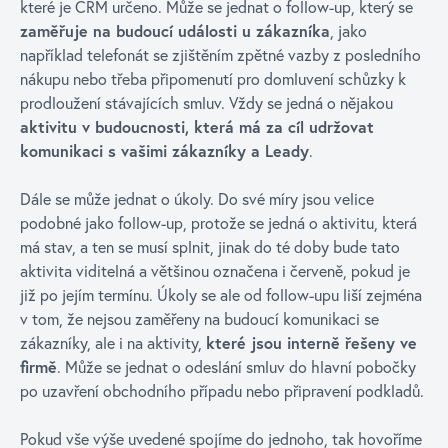
které je CRM určeno. Může se jednat o follow-up, který se
zaměřuje na budoucí události u zákazníka
, jako
například telefonát se zjištěním zpětné vazby z posledního
nákupu nebo třeba připomenutí pro domluvení schůzky k
prodloužení stávajících smluv. Vždy se jedná o nějakou
aktivitu v budoucnosti, která má za cíl udržovat
komunikaci s vašimi zákazníky a Leady
.
Dále se může jednat o úkoly. Do své míry jsou velice
podobné jako follow-up, protože se jedná o aktivitu, která
má stav, a ten se musí splnit, jinak do té doby bude tato
aktivita viditelná a většinou označena i červeně, pokud je
již po jejím termínu. Úkoly se ale od follow-upu liší zejména
v tom, že nejsou zaměřeny na budoucí komunikaci se
zákazníky, ale i na aktivity,
které jsou interně řešeny ve
firmě
. Může se jednat o odeslání smluv do hlavní pobočky
po uzavření obchodního případu nebo připravení podkladů.
Pokud vše výše uvedené spojíme do jednoho, tak hovoříme