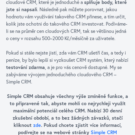
cloudové CRM, které je jednoduché a
splňuje body, které
jste si napsali
. Následně pak můžete porovnat, jakou
hodnotu vám využívání takového CRM přinese, a tím určit,
kolik jste ochotni do takového CRM investovat. Podíváme-
li se na průměr cen cloudových CRM, tak se většinou jedná
o ceny v rozsahu 500–2000 Kč/měsíčně za uživatele.
Pokud si stále nejste jistí, zda vám CRM ušetří čas, a tedy i
peníze, by bylo lepší si vyzkoušet CRM systém, který nabízí
testování zdarma
, a je pro vás cenově dostupné. My se
zabýváme vývojem jednoduchého cloudového CRM –
Simple CRM.
Simple CRM obsahuje všechny výše zmíněné funkce, a
to připravené tak, abyste mohli co nejrychleji využít
maximální potenciál celého CRM. Nabízí 30 denní
zkušební období, a to bez žádných závazků, stačí
kliknout
zde
. Pokud chcete zjistit více informací,
podívejte se na webové stránky
Simple CRM