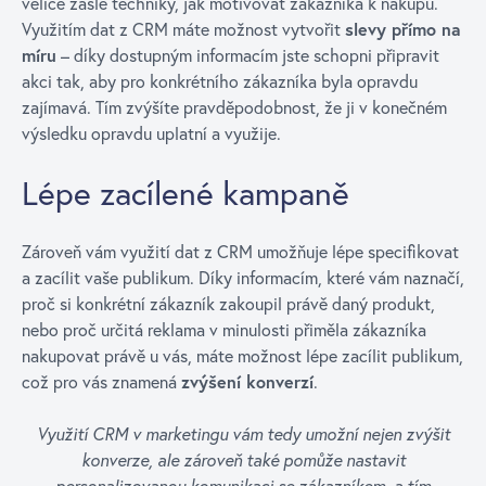
velice zašlé techniky, jak motivovat zákazníka k nákupu.
Využitím dat z CRM máte možnost vytvořit
slevy přímo na
míru
– díky dostupným informacím jste schopni připravit
akci tak, aby pro konkrétního zákazníka byla opravdu
zajímavá. Tím zvýšíte pravděpodobnost, že ji v konečném
výsledku opravdu uplatní a využije.
Lépe zacílené kampaně
Zároveň vám využití dat z CRM umožňuje lépe specifikovat
a zacílit vaše publikum. Díky informacím, které vám naznačí,
proč si konkrétní zákazník zakoupil právě daný produkt,
nebo proč určitá reklama v minulosti přiměla zákazníka
nakupovat právě u vás, máte možnost lépe zacílit publikum,
což pro vás znamená
zvýšení konverzí
.
Využití CRM v marketingu vám tedy umožní nejen zvýšit
konverze, ale zároveň také pomůže nastavit
personalizovanou komunikaci se zákazníkem, a tím