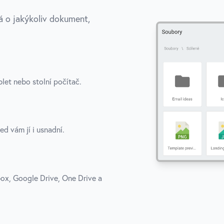
ná o jakýkoliv dokument,
let nebo stolní počítač.
ed vám jí i usnadní.
ox, Google Drive, One Drive a