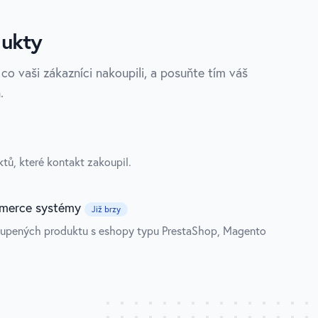
dukty
co vaši zákazníci nakoupili, a posuňte tím váš
.
ů, které kontakt zakoupil.
mmerce systémy
Již brzy
koupených produktu s eshopy typu PrestaShop, Magento