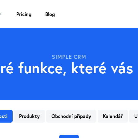
Pricing
Blog
SIMPLE CRM
ré funkce, které vás 
osti
Produkty
Obchodní případy
Kalendář
U