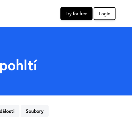
Try for free
Login
pohltí
dálosti
Soubory